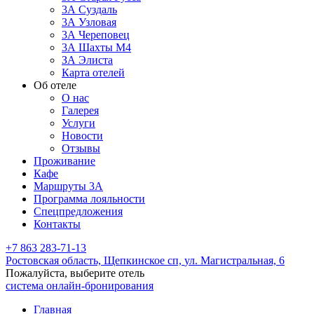
3А Суздаль
3А Узловая
3А Череповец
3А Шахты М4
ЗА Элиста
Карта отелей
Об отеле
О нас
Галерея
Услуги
Новости
Отзывы
Проживание
Кафе
Маршруты 3А
Программа лояльности
Спецпредложения
Контакты
+7 863 283-71-13
Ростовская область,
Щепкинское сп,
ул. Магистральная, 6
Пожалуйста, выберите отель
система онлайн-бронирования
Главная