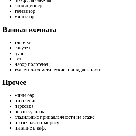
шкаф для одежды
кондиционер
телевизор
мини-бар
Ванная комната
тапочки
санузел
душ
фен
набор полотенец
туалетно-косметические принадлежности
Прочее
мини-бар
отопление
парковка
бизнес-уголок
гладильные принадлежности на этаже
прачечная по запросу
питание в кафе