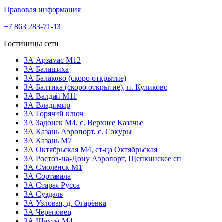
Правовая информация
+7 863 283-71-13
Гостиницы сети
3А Арзамас М12
3А Балашиха
3А Балаково (скоро открытие)
ЗА Балтика (скоро открытие),
п. Куликово
ЗА Валдай M11
ЗА Владимир
3А Горячий ключ
3А Задонск М4,
с. Верхнее Казачье
3А Казань Аэропорт,
с. Сокуры
3А Казань М7
3А Октябрьская М4,
ст-ца Октябрьская
3А Ростов-на-Дону Аэропорт,
Щепкинское сп
ЗА Смоленск М1
3А Сортавала
3А Старая Русса
3А Суздаль
3А Узловая,
д. Огарёвка
3А Череповец
3А Шахты М4