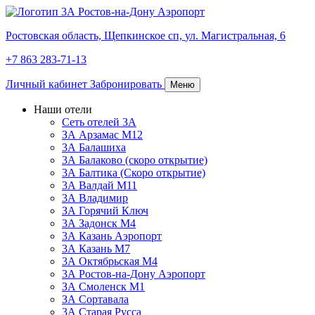
Ростовская область,
Щепкинское сп,
ул. Магистральная, 6
+7 863 283-71-13
Личный кабинет
Забронировать
Меню
Наши отели
Сеть отелей 3А
ЗА Арзамас М12
3А Балашиха
3А Балаково (скоро открытие)
3А Балтика (Скоро открытие)
3А Валдай М11
3А Владимир
ЗА Горячий Ключ
3А Задонск М4
3А Казань Аэропорт
3А Казань M7
3А Октябрьская М4
3А Ростов-на-Дону Аэропорт
ЗА Смоленск М1
ЗА Сортавала
3А Старая Русса