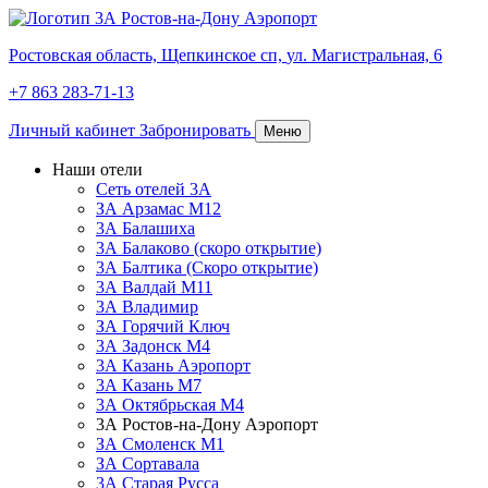
Ростовская область,
Щепкинское сп,
ул. Магистральная, 6
+7 863 283-71-13
Личный кабинет
Забронировать
Меню
Наши отели
Сеть отелей 3А
ЗА Арзамас М12
3А Балашиха
3А Балаково (скоро открытие)
3А Балтика (Скоро открытие)
3А Валдай М11
3А Владимир
ЗА Горячий Ключ
3А Задонск М4
3А Казань Аэропорт
3А Казань M7
3А Октябрьская М4
3А Ростов-на-Дону Аэропорт
ЗА Смоленск М1
ЗА Сортавала
3А Старая Русса