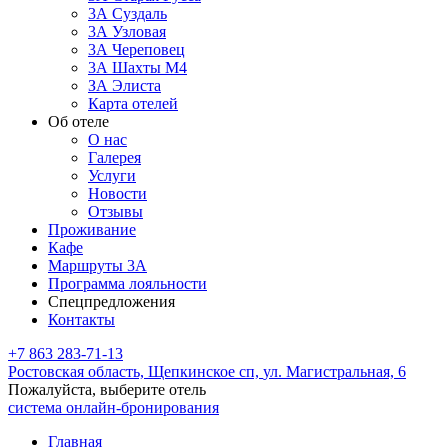
3А Суздаль
3А Узловая
3А Череповец
3А Шахты М4
ЗА Элиста
Карта отелей
Об отеле
О нас
Галерея
Услуги
Новости
Отзывы
Проживание
Кафе
Маршруты 3А
Программа лояльности
Спецпредложения
Контакты
+7 863 283-71-13
Ростовская область,
Щепкинское сп,
ул. Магистральная, 6
Пожалуйста, выберите отель
система онлайн-бронирования
Главная