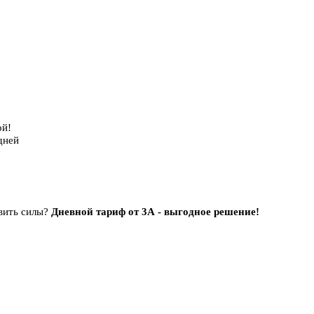
ой!
дней
овить силы?
Дневной тариф от 3А - выгодное решение!