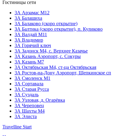
Гостиницы сети
3А Арзамас М12
3А Балашиха
3А Балаково (скоро открытие)
ЗА Балтика (скоро открытие),
п. Куликово
ЗА Валдай M11
ЗА Владимир
3А Горячий ключ
3А Задонск М4,
с. Верхнее Казачье
3А Казань Аэропорт,
с. Сокуры
3А Казань М7
3А Октябрьская М4,
ст-ца Октябрьская
3А Ростов-на-Дону Аэропорт,
Щепкинское сп
ЗА Смоленск М1
3А Сортавала
3А Старая Русса
3А Суздаль
3А Узловая,
д. Огарёвка
3А Череповец
3А Шахты М4
3А Элиста
Travelline Start