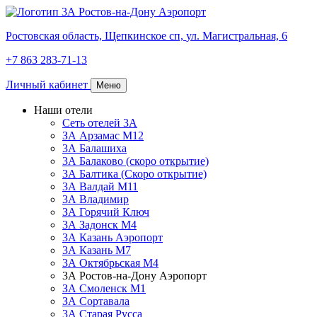
Ростовская область,
Щепкинское сп,
ул. Магистральная, 6
+7 863 283-71-13
Личный кабинет
Меню
Наши отели
Сеть отелей 3А
ЗА Арзамас М12
3А Балашиха
3А Балаково (скоро открытие)
3А Балтика (Скоро открытие)
3А Валдай М11
3А Владимир
ЗА Горячий Ключ
3А Задонск М4
3А Казань Аэропорт
3А Казань M7
3А Октябрьская М4
3А Ростов-на-Дону Аэропорт
ЗА Смоленск М1
ЗА Сортавала
3А Старая Русса