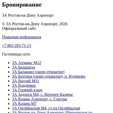
Бронирование
3А Ростов-на-Дону Аэропорт
© 3А Ростов-на-Дону Аэропорт, 2026
Официальный сайт.
Правовая информация
+7 863 283-71-13
Гостиницы сети
3А Арзамас М12
3А Балашиха
3А Балаково (скоро открытие)
ЗА Балтика (скоро открытие),
п. Куликово
ЗА Валдай M11
ЗА Владимир
3А Горячий ключ
3А Задонск М4,
с. Верхнее Казачье
3А Казань Аэропорт,
с. Сокуры
3А Казань М7
3А Октябрьская М4,
ст-ца Октябрьская
3А Ростов-на-Дону Аэропорт,
Щепкинское сп