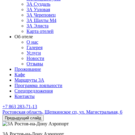
3А Суздаль
3А Узловая
3А Череповец
3А Шахты М4
ЗА Элиста
Карта отелей
Об отеле
О нас
Галерея
Услуги
Новости
Отзывы
Проживание
Кафе
Маршруты 3А
Программа лояльности
Спецпредложения
Контакты
+7 863 283-71-13
Ростовская область,
Щепкинское сп,
ул. Магистральная, 6
Предыдущий слайд
3А Ростов-на-Дону Аэропорт