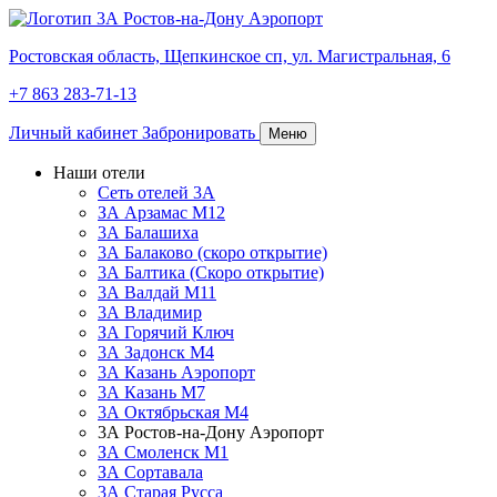
Ростовская область,
Щепкинское сп,
ул. Магистральная, 6
+7 863 283-71-13
Личный кабинет
Забронировать
Меню
Наши отели
Сеть отелей 3А
ЗА Арзамас М12
3А Балашиха
3А Балаково (скоро открытие)
3А Балтика (Скоро открытие)
3А Валдай М11
3А Владимир
ЗА Горячий Ключ
3А Задонск М4
3А Казань Аэропорт
3А Казань M7
3А Октябрьская М4
3А Ростов-на-Дону Аэропорт
ЗА Смоленск М1
ЗА Сортавала
3А Старая Русса